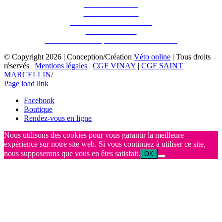
> Services canins
> Services ruraux
> Services éleveurs canins
> Conseils santé
> Accessibilité au public à mobilité réduite
© Copyright
2026 | Conception/Création
Véto online
| Tous droits
réservés |
Mentions légales
|
CGF VINAY
|
CGF SAINT
MARCELLIN
/
Page load link
Facebook
Boutique
Rendez-vous en ligne
Nous utilisons des cookies pour vous garantir la meilleure
expérience sur notre site web. Si vous continuez à utiliser ce site,
nous supposerons que vous en êtes satisfait.
OK
Aller
en
haut