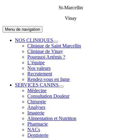
Passer
St-Marcellin
au
Vinay
contenu
Menu de navigation
NOS CLINIQUES
Clinique de Saint Marcellin
Clinique de Vinay
Pourquoi Artémis ?
L’équipe
Nos valeurs
Recrutement
Rendez-vous en ligne
SERVICES CANINS
Médecine
Consultation Douleur
Chirurgie
Analyses
Imagerie
Alimentation et Nutrition
Pharmacie
NACs
Dentisterie